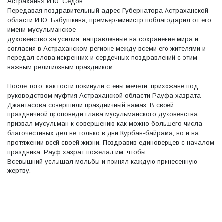
Астрахань» И.Ю. Седов.
Передавая поздравительный адрес Губернатора Астраханской
области И.Ю. Бабушкина, премьер-министр поблагодарил от его
имени мусульманское
духовенство за усилия, направленные на сохранение мира и
согласия в Астраханском регионе между всеми его жителями и
передал слова искренних и сердечных поздравлений с этим
важным религиозным праздником.
После того, как гости покинули стены мечети, прихожане под
руководством муфтия Астраханской области Рауфа хазрата
Джантасова совершили праздничный намаз. В своей
праздничной проповеди глава мусульманского духовенства
призвал мусульман к совершению как можно большего числа
благочестивых дел не только в дни Курбан-байрама, но и на
протяжении всей своей жизни. Поздравив единоверцев с началом
праздника, Рауф хазрат пожелал им, чтобы
Всевышний услышал мольбы и принял каждую принесенную
жертву.